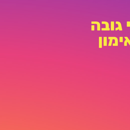
 גובה
מון