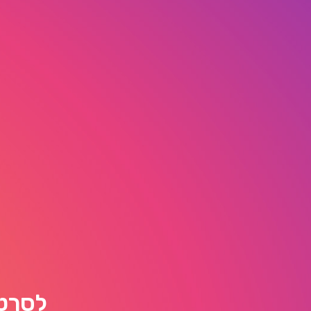
לסרטו